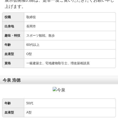
展示会開催の際は、是非一度ご覧いただきたくお願い申し
上げます。
役職
取締役
出身地
長岡市
趣味・特技
スポーツ観戦、散歩
年齢
60代以上
血液型
O型
資格
一級建築士、宅地建物取引士、増改築相談員
今泉 浩徳
年齢
50代
血液型
A型