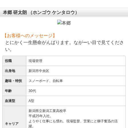
本郷 研太朗
（ホンゴウ ケンタロウ）
【お客様へのメッセージ】
とにかく一生懸命がんばります。ながーい目で見てくださ
い。
役職
現場管理
出身地
新潟市中央区
趣味・特技
スノーボード、自転車
年齢
30代
血液型
A型
新潟県立新潟工業高校卒
平成25年入社。
ようやく仕事にも慣れ、現場監督、営業にと獅子奮迅の活
キャリア
躍。